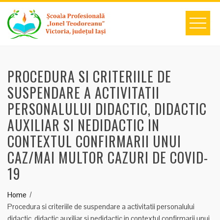
Skip
to
content
PROCEDURA SI CRITERIILE DE
SUSPENDARE A ACTIVITATII
PERSONALULUI DIDACTIC, DIDACTIC
AUXILIAR SI NEDIDACTIC IN
CONTEXTUL CONFIRMARII UNUI
CAZ/MAI MULTOR CAZURI DE COVID-
19
Home
Procedura si criteriile de suspendare a activitatii personalului
didactic, didactic auxiliar si nedidactic in contextul confirmarii unui