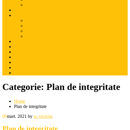
Declarație de avede și interese
Oferta
Învățământ
Învățămâmt preșcolar
Învățământ primar
Învățămâmt gimnazial
Evaluare Națională
Orar
Proiecte
Anunțuri
Euro 200
Utile
PNRAS
Prezentare video
Categorie:
Plan de integritate
Home
Plan de integritate
09
mart. 2021
by
sc-victoria
Plan de integritate