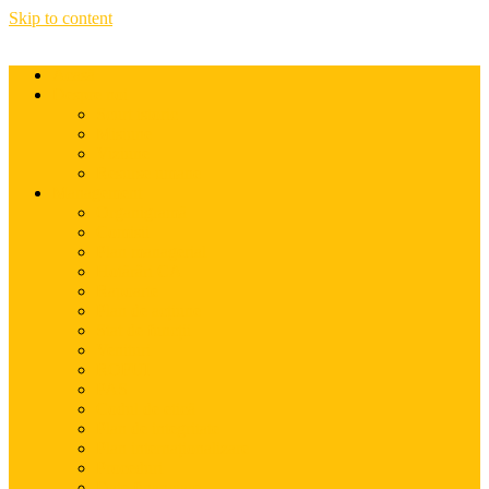
Skip to content
Acasă
Despre noi
Scurt istoric
Misiune
Viziune
Resurse umane
Management
Organigramă
Comisii
Plan managerial
Hotărâri CA
Rapoarte
Plan de acțiune
Stat de funcții
Venituri
ROFUI
PAS
Codul de etică
Plan de integritate
Plan internaționalizare
Proceduri
Date financiare