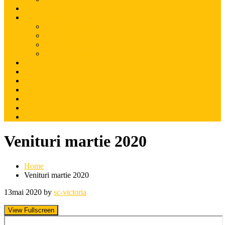
Oferta
Învățământ
Învățămâmt preșcolar
Învățământ primar
Învățămâmt gimnazial
Evaluare Națională
Orar
Proiecte
Anunțuri
Euro 200
Utile
PNRAS
Prezentare video
Venituri martie 2020
Home
Venituri martie 2020
13
mai 2020
by
sc-victoria
View Fullscreen