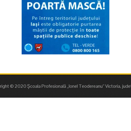
ight © 2020 Școala Profesională „Ionel Teodereanu” Victoria, județu