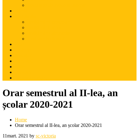
Declarație de avede și interese
Oferta
Învățământ
Învățămâmt preșcolar
Învățământ primar
Învățămâmt gimnazial
Evaluare Națională
Orar
Proiecte
Anunțuri
Euro 200
Utile
PNRAS
Prezentare video
Orar semestrul al II-lea, an
școlar 2020-2021
Home
Orar semestrul al II-lea, an școlar 2020-2021
11
mart. 2021
by
sc-victoria