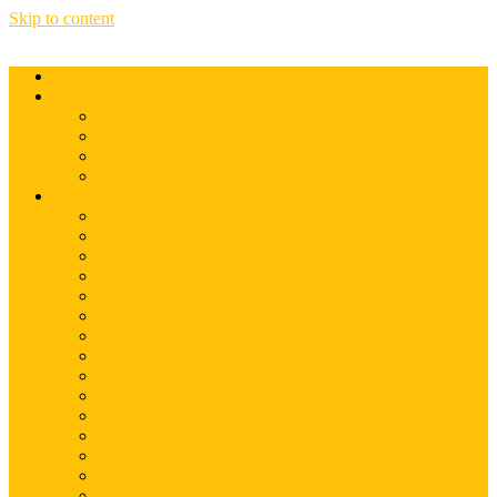
Skip to content
Acasă
Despre noi
Scurt istoric
Misiune
Viziune
Resurse umane
Management
Organigramă
Comisii
Plan managerial
Hotărâri CA
Rapoarte
Plan de acțiune
Stat de funcții
Venituri
ROFUI
PAS
Codul de etică
Plan de integritate
Plan internaționalizare
Proceduri
Date financiare