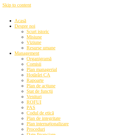
Skip to content
Acasă
Despre noi
Scurt istoric
Misiune
Viziune
Resurse umane
Management
Organigramă
Comisii
Plan managerial
Hotărâri CA
Rapoarte
Plan de acțiune
Stat de funcții
Venituri
ROFUI
PAS
Codul de etică
Plan de integritate
Plan internaționalizare
Proceduri
Date financiare