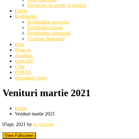
Declarație de avede și interese
Oferta
Învățământ
Învățămâmt preșcolar
Învățământ primar
Învățămâmt gimnazial
Evaluare Națională
Orar
Proiecte
Anunțuri
Euro 200
Utile
PNRAS
Prezentare video
Venituri martie 2021
Home
Venituri martie 2021
05
apr. 2021
by
sc-victoria
View Fullscreen