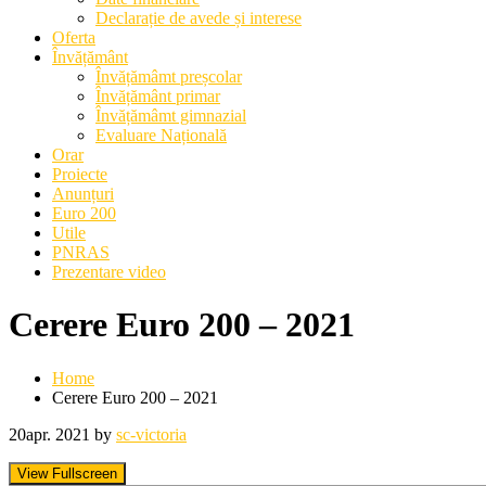
Declarație de avede și interese
Oferta
Învățământ
Învățămâmt preșcolar
Învățământ primar
Învățămâmt gimnazial
Evaluare Națională
Orar
Proiecte
Anunțuri
Euro 200
Utile
PNRAS
Prezentare video
Cerere Euro 200 – 2021
Home
Cerere Euro 200 – 2021
20
apr. 2021
by
sc-victoria
View Fullscreen