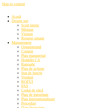
Skip to content
Acasă
Despre noi
Scurt istoric
Misiune
Viziune
Resurse umane
Management
Organigramă
Comisii
Plan managerial
Hotărâri CA
Rapoarte
Plan de acțiune
Stat de funcții
Venituri
ROFUI
PAS
Codul de etică
Plan de integritate
Plan internaționalizare
Proceduri
Date financiare