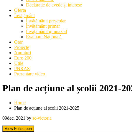
Declarație de avede și interese
Oferta
Învățământ
Învățămâmt preșcolar
Învățământ primar
Învățămâmt gimnazial
Evaluare Națională
Orar
Proiecte
Anunțuri
Euro 200
Utile
PNRAS
Prezentare video
Plan de acțiune al școlii 2021-2
Home
Plan de acțiune al școlii 2021-2025
09
dec. 2021
by
sc-victoria
View Fullscreen