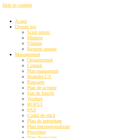
Skip to content
Acasă
Despre noi
Scurt istoric
Misiune
Viziune
Resurse umane
Management
Organigramă
Comisii
Plan managerial
Hotărâri CA
Rapoarte
Plan de acțiune
Stat de funcții
Venituri
ROFUI
PAS
Codul de etică
Plan de integritate
Plan internaționalizare
Proceduri
Date financiare