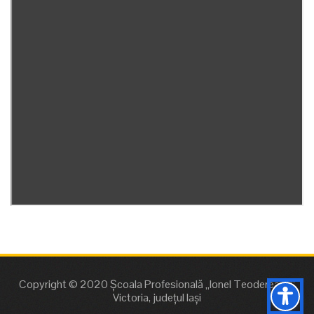
Copyright © 2020 Școala Profesională „Ionel Teodereanu”
Victoria, județul Iași