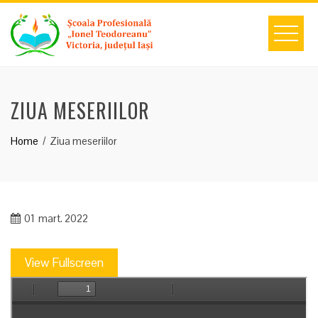
Skip
to
content
ZIUA MESERIILOR
Home
Ziua meseriilor
01
mart. 2022
View Fullscreen