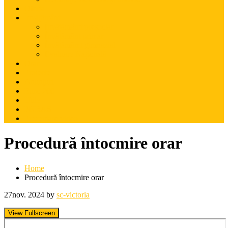
Oferta
Învățământ
Învățămâmt preșcolar
Învățământ primar
Învățămâmt gimnazial
Evaluare Națională
Orar
Proiecte
Anunțuri
Euro 200
Utile
PNRAS
Prezentare video
Procedură întocmire orar
Home
Procedură întocmire orar
27
nov. 2024
by
sc-victoria
View Fullscreen