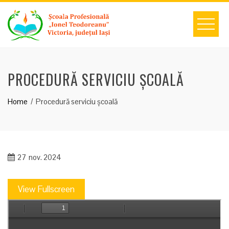
Skip
to
content
PROCEDURĂ SERVICIU ȘCOALĂ
Home
Procedură serviciu școală
27
nov. 2024
View Fullscreen