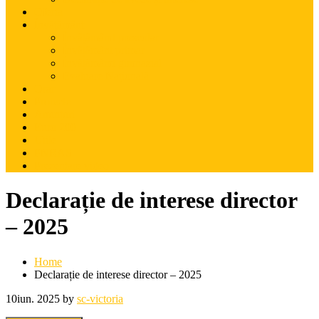
Oferta
Învățământ
Învățămâmt preșcolar
Învățământ primar
Învățămâmt gimnazial
Evaluare Națională
Orar
Proiecte
Anunțuri
Euro 200
Utile
PNRAS
Prezentare video
Declarație de interese director
– 2025
Home
Declarație de interese director – 2025
10
iun. 2025
by
sc-victoria