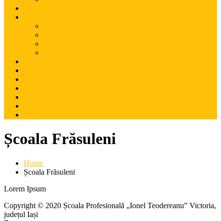
Oferta
Învățământ
Învățămâmt preșcolar
Învățământ primar
Învățămâmt gimnazial
Evaluare Națională
Orar
Proiecte
Anunțuri
Euro 200
Utile
PNRAS
Prezentare video
Școala Frăsuleni
Home
Școala Frăsuleni
Lorem Ipsum
Copyright © 2020 Școala Profesională „Ionel Teodereanu” Victoria,
județul Iași