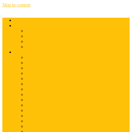
Skip to content
Acasă
Despre noi
Scurt istoric
Misiune
Viziune
Resurse umane
Management
Organigramă
Comisii
Plan managerial
Hotărâri CA
Rapoarte
Plan de acțiune
Stat de funcții
Venituri
ROFUI
PAS
Codul de etică
Plan de integritate
Plan internaționalizare
Proceduri
Date financiare