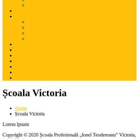
Declarație de avede și interese
Oferta
Învățământ
Învățămâmt preșcolar
Învățământ primar
Învățămâmt gimnazial
Evaluare Națională
Orar
Proiecte
Anunțuri
Euro 200
Utile
PNRAS
Prezentare video
Școala Victoria
Home
Școala Victoria
Lorem Ipsum
Copyright © 2020 Școala Profesională „Ionel Teodereanu” Victoria,